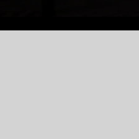
่สุด
ณ์การดื่ม
ับ